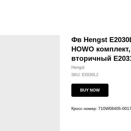
Фв Hengst E2030
HOWO комплект,
вторичный E2031
Hengst
SKU:
E2030L2
BUY NOW
Кросс номер: 710W08405-0017