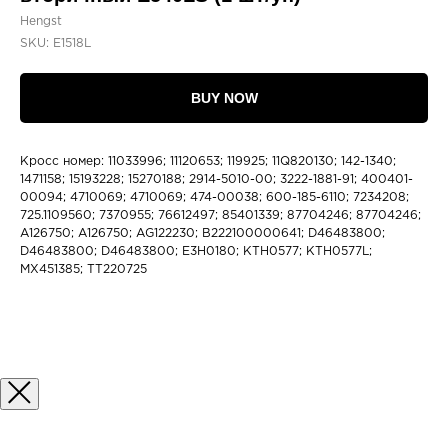
Hengst
SKU:
E1518L
BUY NOW
Кросс номер: 11033996; 11120653; 119925; 11Q820130; 142-1340;
1471158; 15193228; 15270188; 2914-5010-00; 3222-1881-91; 400401-
00094; 4710069; 4710069; 474-00038; 600-185-6110; 7234208;
725.1109560; 7370955; 76612497; 85401339; 87704246; 87704246;
A126750; A126750; AG122230; B222100000641; D46483800;
D46483800; D46483800; E3H0180; KTH0577; KTH0577L;
MX451385; TT220725